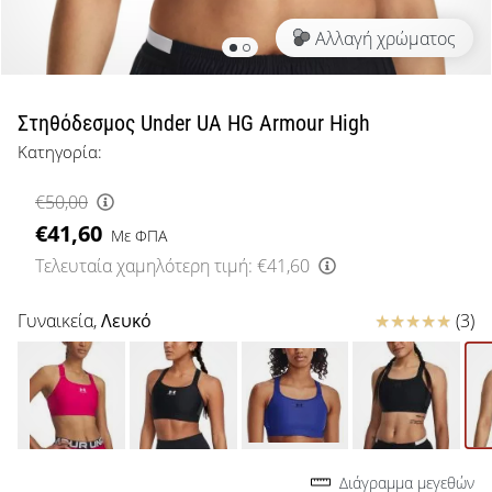
μπάσκετ
Αλλαγή χρώματος
Είσαι
λάτρης
του
μπάσκετ
Στηθόδεσμος Under UA HG Armour High
όπως
Κατηγορία:
εμείς;
Έλα
€50,00
μαζί
€41,60
μας
Με ΦΠΑ
ως
Τελευταία χαμηλότερη τιμή:
€41,60
πρεσβευτής
της
Κριτικές
Γυναικεία,
Λευκό
(3)
μάρκας
μας.
Εμφάνιση
όλων των
Διάγραμμα μεγεθών