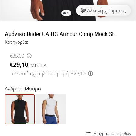
μπάσκετ
Αλλαγή χρώματος
Είσαι
λάτρης
του
μπάσκετ
Αμάνικο Under UA HG Armour Comp Mock SL
όπως
Κατηγορία:
εμείς;
Έλα
€35,00
μαζί
€29,10
μας
Με ΦΠΑ
ως
Τελευταία χαμηλότερη τιμή:
€28,10
πρεσβευτής
της
Ανδρικά,
Μαύρο
μάρκας
μας.
Εμφάνιση
όλων των
Διάγραμμα μεγεθών