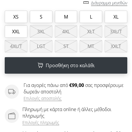
άρθρων
Διάγραμμα μεγεθών
XS
S
M
L
XL
XXL
3XL
4XL
XLT
3XL/T
4XL/T
LGT
ST
MT
XXLT
Προσθήκη στο καλάθι
Για αγορές πάνω από
€99,00
σας προσφέρουμε
δωρεάν αποστολή
Επιλογές αποστολής
Πληρωμή με κάρτα online ή άλλες μέθοδοι
πληρωμής
Επιλογές πληρωμής