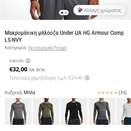
μπάσκετ
Αλλαγή χρώματος
Είσαι
λάτρης
του
μπάσκετ
Μακρυμάνικη μπλούζα Under UA HG Armour Comp
όπως
LS-NVY
εμείς;
Κατηγορία:
Λειτουργικά Ρούχα
Έλα
μαζί
€40,00
μας
€32,00
ως
Με ΦΠΑ
πρεσβευτής
Τελευταία χαμηλότερη τιμή:
€24,40
της
μάρκας
Κριτικές
Ανδρικά,
Μπλε
(34)
μας.
Εμφάνιση
όλων των