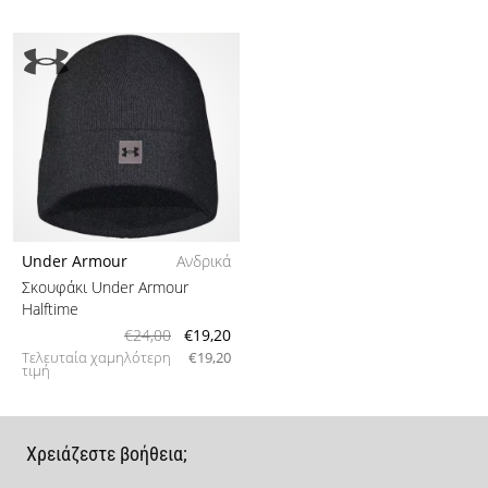
Under Armour
Ανδρικά
Σκουφάκι Under Armour
Halftime
€24,00
€19,20
Τελευταία χαμηλότερη
€19,20
τιμή
Χρειάζεστε βοήθεια;