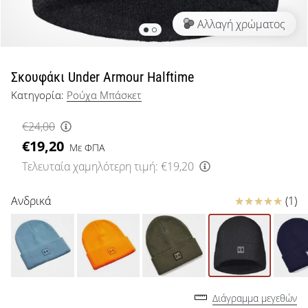
μπάσκετ
Αλλαγή χρώματος
Είσαι
λάτρης
του
μπάσκετ
Σκουφάκι Under Armour Halftime
όπως
Κατηγορία:
Ρούχα Μπάσκετ
εμείς;
Έλα
€24,00
μαζί
€19,20
μας
Με ΦΠΑ
ως
Τελευταία χαμηλότερη τιμή:
€19,20
πρεσβευτής
της
Κριτικές
Ανδρικά
(1)
μάρκας
μας.
Εμφάνιση
όλων των
Διάγραμμα μεγεθών