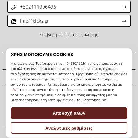
+302111996496
info@kickz.gr
Υποβολή αιτήματος ανάληψης
Σχετικά μ' εμάς
Εξυπηρέτηση πελατών
KICKZ.gr
© 2010 – 2026
KICKZ.gr