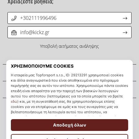
Χρειάζεστε βοήθεια;
+302111996496
info@kickz.gr
Υποβολή αιτήματος ανάληψης
Σχετικά μ' εμάς
Εξυπηρέτηση πελατών
KICKZ.gr