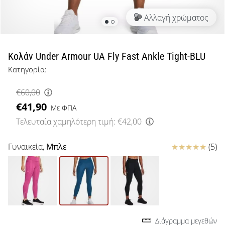
μπάσκετ
Αλλαγή χρώματος
Είσαι
λάτρης
του
μπάσκετ
Κολάν Under Armour UA Fly Fast Ankle Tight-BLU
όπως
Κατηγορία:
εμείς;
Έλα
€60,00
μαζί
€41,90
μας
Με ΦΠΑ
ως
Τελευταία χαμηλότερη τιμή:
€42,00
πρεσβευτής
της
Κριτικές
Γυναικεία,
Μπλε
(5)
μάρκας
μας.
Εμφάνιση
όλων των
Διάγραμμα μεγεθών