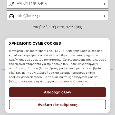
+302111996496
info@kickz.gr
Υποβολή αιτήματος ανάληψης
Σχετικά μ' εμάς
Εξυπηρέτηση πελατών
KICKZ.gr
© 2010 – 2026
KICKZ.gr