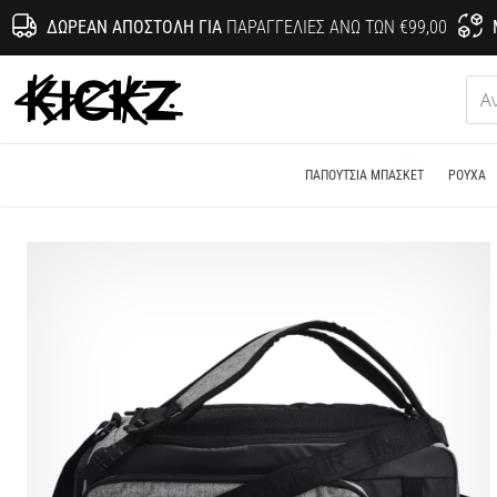
ΔΩΡΕΆΝ ΑΠΟΣΤΟΛΉ ΓΙΑ
ΠΑΡΑΓΓΕΛΊΕΣ ΆΝΩ ΤΩΝ €99,00
KICKZ.gr
ΠΑΠΟΎΤΣΙΑ ΜΠΆΣΚΕΤ
ΡΟΎΧΑ