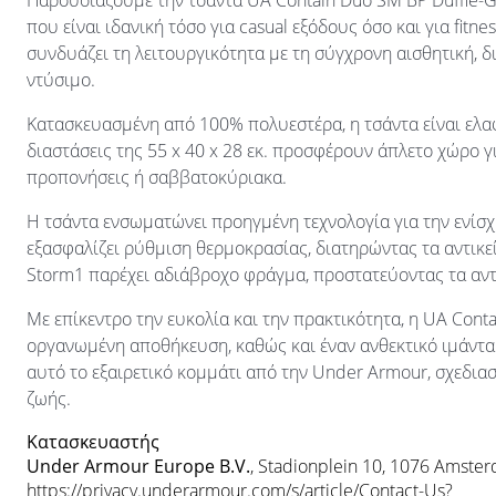
Παρουσιάζουμε την τσάντα UA Contain Duo SM BP Duffle-G
που είναι ιδανική τόσο για casual εξόδους όσο και για fitne
συνδυάζει τη λειτουργικότητα με τη σύγχρονη αισθητική,
ντύσιμο.
Κατασκευασμένη από 100% πολυεστέρα, η τσάντα είναι ελα
διαστάσεις της 55 x 40 x 28 εκ. προσφέρουν άπλετο χώρο γ
προπονήσεις ή σαββατοκύριακα.
Η τσάντα ενσωματώνει προηγμένη τεχνολογία για την ενίσ
εξασφαλίζει ρύθμιση θερμοκρασίας, διατηρώντας τα αντικεί
Storm1 παρέχει αδιάβροχο φράγμα, προστατεύοντας τα αντ
Με επίκεντρο την ευκολία και την πρακτικότητα, η UA Cont
οργανωμένη αποθήκευση, καθώς και έναν ανθεκτικό ιμάντα
αυτό το εξαιρετικό κομμάτι από την Under Armour, σχεδια
ζωής.
Κατασκευαστής
Under Armour Europe B.V.
, Stadionplein 10, 1076 Amste
https://privacy.underarmour.com/s/article/Contact-Us?