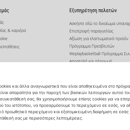
 εμάς
Εξυπηρέτηση πελατών
μάς
Ασκήστε εδώ το δικαίωμα υπανα
σίας & καριέρα
Επιστροφή παραγγελίας
okie
Αξίωση για ελαττωματικό προϊόν
Πρόγραμμα Πρεσβευτών
οϋποθέσεις
Weplaybasketball Πρόγραμμα Συ
Αποστολή και πληρωμή
Βρείτε το σωστό μέγεθος
Επικοινωνία
Συχνές ερωτήσεις
Πολιτική απορρήτου
© 2010 – 2026
KICKZ.gr