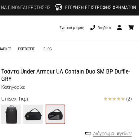
 ΝΑ ΓΊΝΟΝΤΑΙ ΕΡΩΤΉΣΕΙΣ.
ΕΓΓΎΗΣΗ ΕΠΙΣΤΡΟΦΉΣ ΧΡΗΜΆΤΩΝ
Σχετικά μ' εμάς
Βοήθεια
Χρήστης
καλάθι
ΜΑΡΚΕΣ
ΕΚΠΤΩΣΕΙΣ
BLOG
Τσάντα Under Armour UA Contain Duo SM BP Duffle-
GRY
Κατηγορία:
Κριτικές
Unisex,
Γκρι
(2)
Διάγραμμα μεγεθών