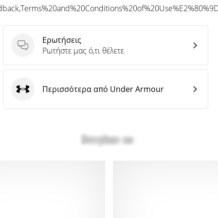
eedback,Terms%20and%20Conditions%20of%20Use%E2%80%9
Ερωτήσεις
Ερωτήσεις
Ρωτήστε μας ό,τι θέλετε
Περισσότερα από Under Armour
Under Armour