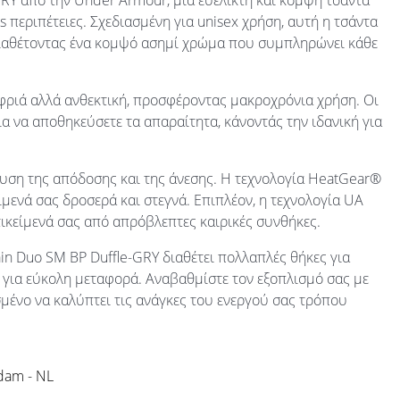
RY από την Under Armour, μια ευέλικτη και κομψή τσάντα
ss περιπέτειες. Σχεδιασμένη για unisex χρήση, αυτή η τσάντα
 διαθέτοντας ένα κομψό ασημί χρώμα που συμπληρώνει κάθε
φριά αλλά ανθεκτική, προσφέροντας μακροχρόνια χρήση. Οι
ια να αποθηκεύσετε τα απαραίτητα, κάνοντάς την ιδανική για
χυση της απόδοσης και της άνεσης. Η τεχνολογία HeatGear®
μενά σας δροσερά και στεγνά. Επιπλέον, η τεχνολογία UA
ικείμενά σας από απρόβλεπτες καιρικές συνθήκες.
ain Duo SM BP Duffle-GRY διαθέτει πολλαπλές θήκες για
 για εύκολη μεταφορά. Αναβαθμίστε τον εξοπλισμό σας με
σμένο να καλύπτει τις ανάγκες του ενεργού σας τρόπου
rdam - NL