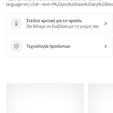
language=en_US#:~:text=If%20you%20have%20any%20f
Στείλτε κριτική για το προϊόν
Στείλτε κριτική για το προϊόν
Θα θέλαμε να διαβάσουμε τη γνώμη σας
Τεχνολογία προϊόντων
Τεχνολογία προϊόντων