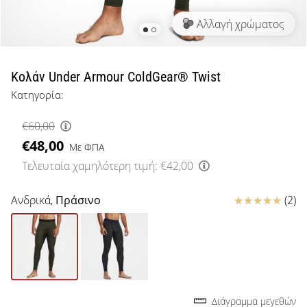
μπάσκετ
Αλλαγή χρώματος
Είσαι
λάτρης
του
μπάσκετ
Κολάν Under Armour ColdGear® Twist
όπως
Κατηγορία:
εμείς;
Έλα
€60,00
μαζί
€48,00
μας
Με ΦΠΑ
ως
Τελευταία χαμηλότερη τιμή:
€42,00
πρεσβευτής
της
Κριτικές
Ανδρικά,
Πράσινο
(2)
μάρκας
μας.
Εμφάνιση
όλων των
Διάγραμμα μεγεθών