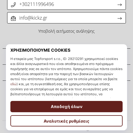
+302111996496
info@kickz.gr
Υποβολή αιτήματος ανάληψης
Σχετικά μ' εμάς
Εξυπηρέτηση πελατών
KICKZ.gr
© 2010 – 2026
KICKZ.gr