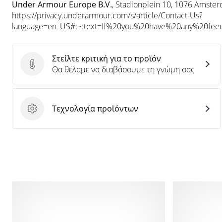
Under Armour Europe B.V.
, Stadionplein 10, 1076 Amste
https://privacy.underarmour.com/s/article/Contact-Us?
language=en_US#:~:text=If%20you%20have%20any%20f
Στείλτε κριτική για το προϊόν
Στείλτε κριτική για το προϊόν
Θα θέλαμε να διαβάσουμε τη γνώμη σας
Τεχνολογία προϊόντων
Τεχνολογία προϊόντων