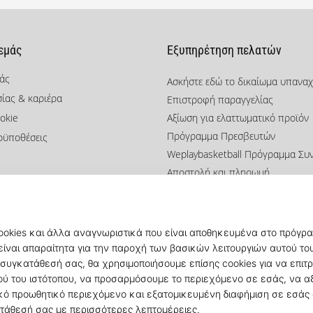
 εμάς
Εξυπηρέτηση πελατών
μάς
Ασκήστε εδώ το δικαίωμα υπανα
σίας & καριέρα
Επιστροφή παραγγελίας
okie
Αξίωση για ελαττωματικό προϊόν
Πρόγραμμα Πρεσβευτών
οϋποθέσεις
Weplaybasketball Πρόγραμμα Συ
Αποστολή και πληρωμή
Βρείτε το σωστό μέγεθος
Επικοινωνία
Συχνές ερωτήσεις
Πολιτική απορρήτου
© 2010 – 2026
KICKZ.gr