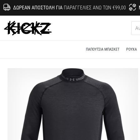
ΔΩΡΕΆΝ ΑΠΟΣΤΟΛΉ ΓΙΑ
ΠΑΡΑΓΓΕΛΊΕΣ ΆΝΩ ΤΩΝ €99,00
KICKZ.gr
ΠΑΠΟΎΤΣΙΑ ΜΠΆΣΚΕΤ
ΡΟΎΧΑ