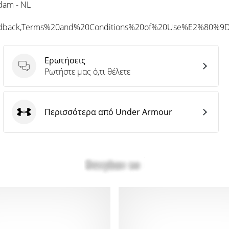
rdam - NL
eedback,Terms%20and%20Conditions%20of%20Use%E2%80%9
Ερωτήσεις
Ερωτήσεις
Ρωτήστε μας ό,τι θέλετε
Περισσότερα από Under Armour
Under Armour