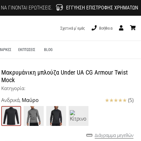
 ΝΑ ΓΊΝΟΝΤΑΙ ΕΡΩΤΉΣΕΙΣ.
ΕΓΓΎΗΣΗ ΕΠΙΣΤΡΟΦΉΣ ΧΡΗΜΆΤΩΝ
Σχετικά μ' εμάς
Βοήθεια
Χρήστης
καλάθι
ΜΑΡΚΕΣ
ΕΚΠΤΩΣΕΙΣ
BLOG
Μακρυμάνικη μπλούζα Under UA CG Armour Twist
Mock
Κατηγορία:
Κριτικές
Ανδρικά,
Μαύρο
(5)
Διάγραμμα μεγεθών