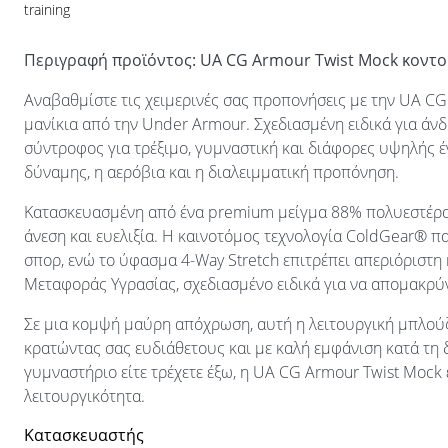
training
Περιγραφή προϊόντος: UA CG Armour Twist Mock κοντο
Αναβαθμίστε τις χειμερινές σας προπονήσεις με την UA C
μανίκια από την Under Armour. Σχεδιασμένη ειδικά για άνδ
σύντροφος για τρέξιμο, γυμναστική και διάφορες υψηλής 
δύναμης, η αερόβια και η διαλειμματική προπόνηση.
Κατασκευασμένη από ένα premium μείγμα 88% πολυεστέρα 
άνεση και ευελιξία. Η καινοτόμος τεχνολογία ColdGear® πα
σπορ, ενώ το ύφασμα 4-Way Stretch επιτρέπει απεριόριστη κ
Μεταφοράς Υγρασίας, σχεδιασμένο ειδικά για να απομακρύν
Σε μια κομψή μαύρη απόχρωση, αυτή η λειτουργική μπλούζ
κρατώντας σας ευδιάθετους και με καλή εμφάνιση κατά τη 
γυμναστήριο είτε τρέχετε έξω, η UA CG Armour Twist Mock ε
λειτουργικότητα.
Κατασκευαστής