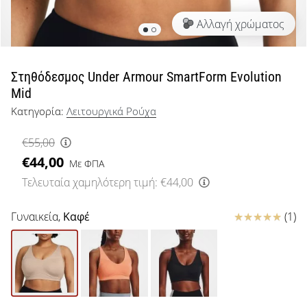
μπάσκετ
Αλλαγή χρώματος
Είσαι
λάτρης
του
μπάσκετ
Στηθόδεσμος Under Armour SmartForm Evolution
όπως
Mid
εμείς;
Κατηγορία:
Λειτουργικά Ρούχα
Έλα
μαζί
€55,00
μας
€44,00
ως
Με ΦΠΑ
πρεσβευτής
Τελευταία χαμηλότερη τιμή:
€44,00
της
μάρκας
Κριτικές
Γυναικεία,
Καφέ
(1)
μας.
Εμφάνιση
όλων των