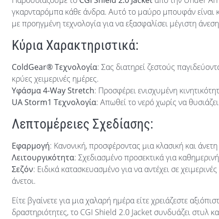
Παρουσιάζουμε το
CGI Shield 2.0 Jacket
από την Under Arm
γκαρνταρόμπα κάθε άνδρα. Αυτό το μαύρο μπουφάν είναι κ
με προηγμένη τεχνολογία για να εξασφαλίσει μέγιστη άνεση
Κύρια Χαρακτηριστικά:
ColdGear® Τεχνολογία
: Σας διατηρεί ζεστούς παγιδεύοντ
κρύες χειμερινές ημέρες.
Υφάσμα 4-Way Stretch
: Προσφέρει ενισχυμένη κινητικότητ
UA Storm1 Τεχνολογία
: Απωθεί το νερό χωρίς να θυσιάζε
Λεπτομέρειες Σχεδίασης:
Εφαρμογή
: Κανονική, προσφέροντας μια κλασική και άνετη
Λειτουργικότητα
: Σχεδιασμένο προσεκτικά για καθημερινή
Σεζόν
: Ειδικά κατασκευασμένο για να αντέχει σε χειμερινές
άνετοι.
Είτε βγαίνετε για μια χαλαρή ημέρα είτε χρειάζεστε αξιόπι
δραστηριότητες, το CGI Shield 2.0 Jacket συνδυάζει στυλ κ