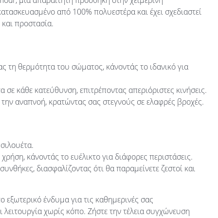
our, μια απαραίτητη προσθήκη στην χειμερινή
ατασκευασμένο από 100% πολυεστέρα και έχει σχεδιαστεί
 και προστασία.
ας τη θερμότητα του σώματος, κάνοντάς το ιδανικό για
α σε κάθε κατεύθυνση, επιτρέποντας απεριόριστες κινήσεις.
ι την αναπνοή, κρατώντας σας στεγνούς σε ελαφρές βροχές.
 σιλουέτα.
 χρήση, κάνοντάς το ευέλικτο για διάφορες περιστάσεις.
 συνθήκες, διασφαλίζοντας ότι θα παραμείνετε ζεστοί και
στο εξωτερικό ένδυμα για τις καθημερινές σας
αι λειτουργία χωρίς κόπο. Ζήστε την τέλεια συγχώνευση