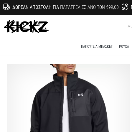
ΔΩΡΕΆΝ ΑΠΟΣΤΟΛΉ ΓΙΑ
ΠΑΡΑΓΓΕΛΊΕΣ ΆΝΩ ΤΩΝ €99,00
KICKZ.gr
ΠΑΠΟΎΤΣΙΑ ΜΠΆΣΚΕΤ
ΡΟΎΧΑ