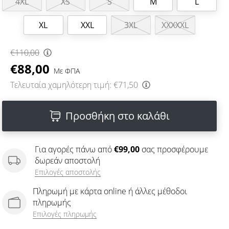
4XL
XS
S
M
L
XL
XXL
3XL
XXXXXL
€110,00
€88,00
Με ΦΠΑ
Τελευταία χαμηλότερη τιμή:
€71,50
Προσθήκη στο καλάθι
Για αγορές πάνω από
€99,00
σας προσφέρουμε
δωρεάν αποστολή
Επιλογές αποστολής
Πληρωμή με κάρτα online ή άλλες μέθοδοι
πληρωμής
Επιλογές πληρωμής