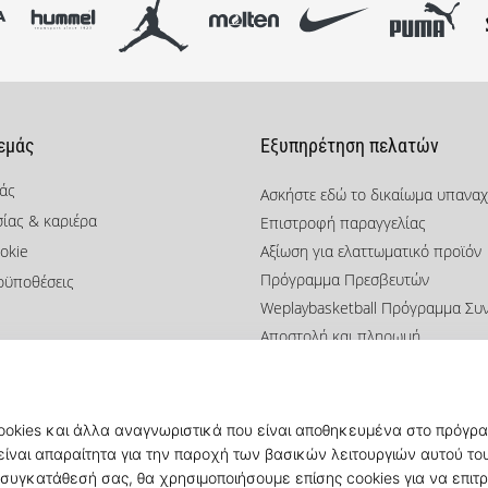
 εμάς
Εξυπηρέτηση πελατών
μάς
Ασκήστε εδώ το δικαίωμα υπανα
σίας & καριέρα
Επιστροφή παραγγελίας
okie
Αξίωση για ελαττωματικό προϊόν
Πρόγραμμα Πρεσβευτών
οϋποθέσεις
Weplaybasketball Πρόγραμμα Συ
Αποστολή και πληρωμή
Βρείτε το σωστό μέγεθος
Επικοινωνία
Συχνές ερωτήσεις
Πολιτική απορρήτου