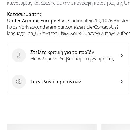
καινοτομίας και άνεσης με την υπογραφή ποιότητας της U
Κατασκευαστής
Under Armour Europe B.V.
, Stadionplein 10, 1076 Amste
https://privacy.underarmour.com/s/article/Contact-Us?
language=en_US#:~:text=If%20you%20have%20any%20f
Στείλτε κριτική για το προϊόν
Στείλτε κριτική για το προϊόν
Θα θέλαμε να διαβάσουμε τη γνώμη σας
Τεχνολογία προϊόντων
Τεχνολογία προϊόντων