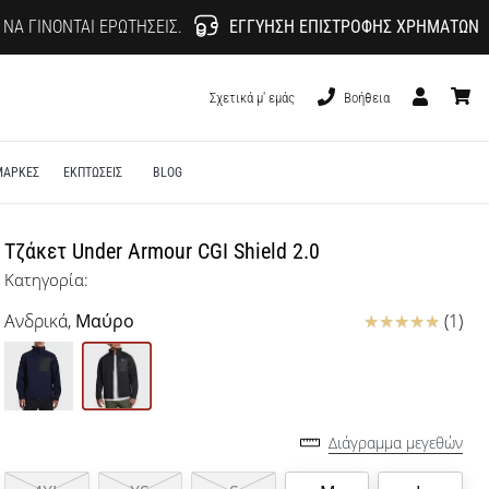
 ΝΑ ΓΊΝΟΝΤΑΙ ΕΡΩΤΉΣΕΙΣ.
ΕΓΓΎΗΣΗ ΕΠΙΣΤΡΟΦΉΣ ΧΡΗΜΆΤΩΝ
Σχετικά μ' εμάς
Βοήθεια
Χρήστης
καλάθι
ΜΑΡΚΕΣ
ΕΚΠΤΩΣΕΙΣ
BLOG
Τζάκετ Under Armour CGI Shield 2.0
Κατηγορία:
Κριτικές
Ανδρικά,
Μαύρο
(1)
Διάγραμμα μεγεθών