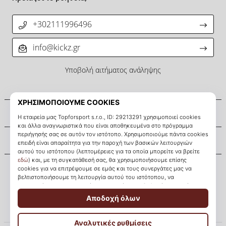
+302111996496
info@kickz.gr
Υποβολή αιτήματος ανάληψης
Σχετικά μ' εμάς
Εξυπηρέτηση πελατών
KICKZ.gr