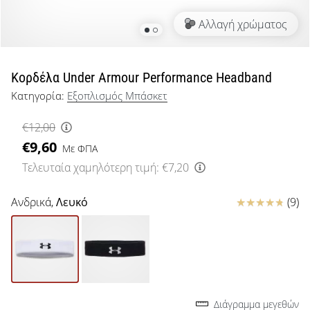
μπάσκετ
Αλλαγή χρώματος
Είσαι
λάτρης
του
μπάσκετ
Κορδέλα Under Armour Performance Headband
όπως
Κατηγορία:
Εξοπλισμός Μπάσκετ
εμείς;
Έλα
€12,00
μαζί
€9,60
μας
Με ΦΠΑ
ως
Τελευταία χαμηλότερη τιμή:
€7,20
πρεσβευτής
της
Κριτικές
Ανδρικά,
Λευκό
(9)
μάρκας
μας.
Εμφάνιση
όλων των
Διάγραμμα μεγεθών