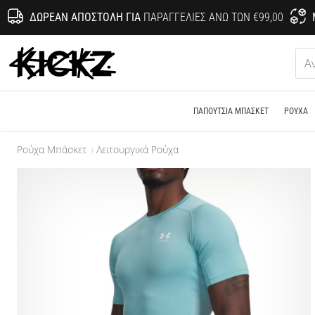
ΔΩΡΕΆΝ ΑΠΟΣΤΟΛΉ ΓΙΑ
ΠΑΡΑΓΓΕΛΊΕΣ ΆΝΩ ΤΩΝ €99,00
KICKZ.gr
ΠΑΠΟΎΤΣΙΑ ΜΠΆΣΚΕΤ
ΡΟΎΧΑ
Ρούχα Μπάσκετ
Λειτουργικά Ρούχα