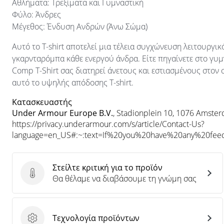
Αθλήματα: Τρεξίματα και Γυμναστική
Φύλο: Άνδρες
Μέγεθος: Ένδυση Ανδρών (Άνω Σώμα)
Αυτό το T-shirt αποτελεί μια τέλεια συγχώνευση λειτουργι
γκαρνταρόμπα κάθε ενεργού άνδρα. Είτε πηγαίνετε στο γυμ
Comp T-Shirt σας διατηρεί άνετους και εστιασμένους στον 
αυτό το υψηλής απόδοσης T-shirt.
Κατασκευαστής
Under Armour Europe B.V.
, Stadionplein 10, 1076 Amste
https://privacy.underarmour.com/s/article/Contact-Us?
language=en_US#:~:text=If%20you%20have%20any%20f
Στείλτε κριτική για το προϊόν
Στείλτε κριτική για το προϊόν
Θα θέλαμε να διαβάσουμε τη γνώμη σας
Τεχνολογία προϊόντων
Τεχνολογία προϊόντων