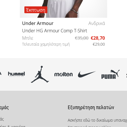
Έκπτωση
Under Armour
Ανδρικά
Under HG Armour Comp T-Shirt
Μπλε
€35,00
€28,70
Τελευταία χαμηλότερη τιμή
€29,00
S M L XL XXL
 εμάς
Εξυπηρέτηση πελατών
μάς
Ασκήστε εδώ το δικαίωμα υπανα
σίας & καριέρα