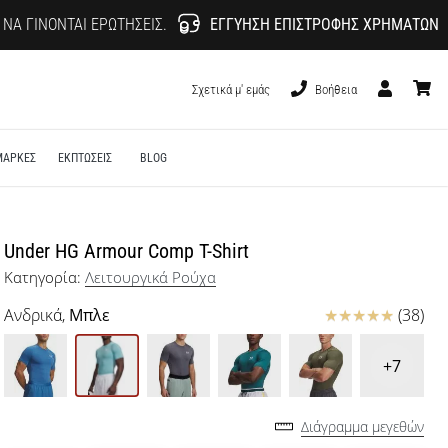
 ΝΑ ΓΊΝΟΝΤΑΙ ΕΡΩΤΉΣΕΙΣ.
ΕΓΓΎΗΣΗ ΕΠΙΣΤΡΟΦΉΣ ΧΡΗΜΆΤΩΝ
Σχετικά μ' εμάς
Βοήθεια
Χρήστης
καλάθι
ΜΑΡΚΕΣ
ΕΚΠΤΩΣΕΙΣ
BLOG
Under HG Armour Comp T-Shirt
Κατηγορία:
Λειτουργικά Ρούχα
Κριτικές
Ανδρικά,
Μπλε
(38)
+7
Διάγραμμα μεγεθών