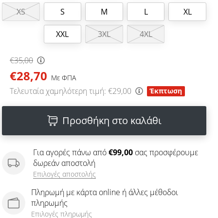
XS
S
M
L
XL
XXL
3XL
4XL
€35,00
€28,70
Με ΦΠΑ
Τελευταία χαμηλότερη τιμή:
€29,00
Έκπτωση
Προσθήκη στο καλάθι
Για αγορές πάνω από
€99,00
σας προσφέρουμε
δωρεάν αποστολή
Επιλογές αποστολής
Πληρωμή με κάρτα online ή άλλες μέθοδοι
πληρωμής
Επιλογές πληρωμής