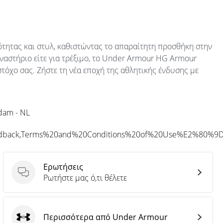
κότητας και στυλ, καθιστώντας το απαραίτητη προσθήκη στην
ναστήριο είτε για τρέξιμο, το Under Armour HG Armour
στόχο σας. Ζήστε τη νέα εποχή της αθλητικής ένδυσης με
rdam - NL
eedback,Terms%20and%20Conditions%20of%20Use%E2%80%9
Ερωτήσεις
Ερωτήσεις
Ρωτήστε μας ό,τι θέλετε
Περισσότερα από Under Armour
Under Armour