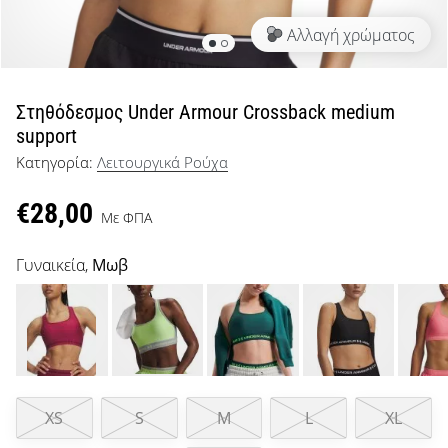
μπάσκετ
Αλλαγή χρώματος
Είσαι
λάτρης
του
μπάσκετ
Στηθόδεσμος Under Armour Crossback medium
όπως
support
εμείς;
Κατηγορία:
Λειτουργικά Ρούχα
Έλα
μαζί
€28,00
μας
Με ΦΠΑ
ως
πρεσβευτής
Γυναικεία,
Μωβ
της
μάρκας
μας.
Εμφάνιση
XS
S
M
L
XL
όλων των