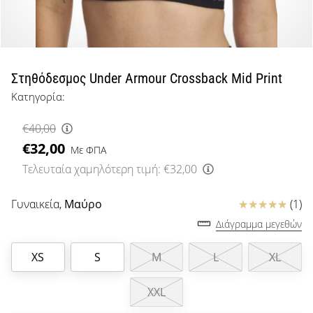
μπάσκετ
Είσαι
λάτρης
του
μπάσκετ
Στηθόδεσμος Under Armour Crossback Mid Print
όπως
Κατηγορία:
εμείς;
Έλα
€40,00
μαζί
€32,00
μας
Με ΦΠΑ
ως
Τελευταία χαμηλότερη τιμή:
€32,00
πρεσβευτής
της
Κριτικές
Γυναικεία,
Μαύρο
(1)
μάρκας
Διάγραμμα μεγεθών
μας.
XS
S
M
L
XL
Εμφάνιση
XXL
όλων των