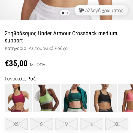
μπάσκετ
Αλλαγή χρώματος
Είσαι
λάτρης
του
μπάσκετ
Στηθόδεσμος Under Armour Crossback medium
όπως
support
εμείς;
Κατηγορία:
Λειτουργικά Ρούχα
Έλα
μαζί
€35,00
μας
Με ΦΠΑ
ως
πρεσβευτής
Γυναικεία,
Ροζ
της
μάρκας
μας.
Εμφάνιση
XS
S
M
L
XL
όλων των