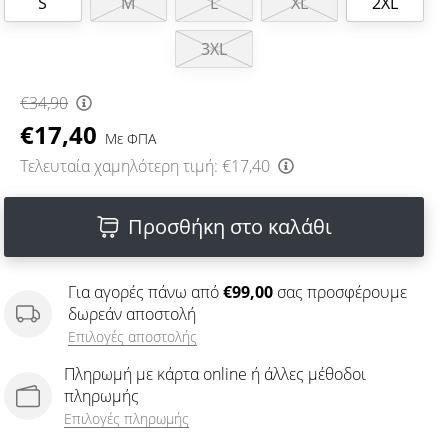
S
M
L
XL
2XL
3XL
€34,90
€17,40
Με ΦΠΑ
Τελευταία χαμηλότερη τιμή:
€17,40
Προσθήκη στο καλάθι
Για αγορές πάνω από
€99,00
σας προσφέρουμε
δωρεάν αποστολή
Επιλογές αποστολής
Πληρωμή με κάρτα online ή άλλες μέθοδοι
πληρωμής
Επιλογές πληρωμής