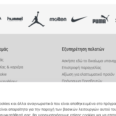
 εμάς
Εξυπηρέτηση πελατών
μάς
Ασκήστε εδώ το δικαίωμα υπανα
σίας & καριέρα
Επιστροφή παραγγελίας
okie
Αξίωση για ελαττωματικό προϊόν
Πρόγραμμα Πρεσβευτών
οϋποθέσεις
Weplaybasketball Πρόγραμμα Συ
Αποστολή και πληρωμή
Βρείτε το σωστό μέγεθος
Επικοινωνία
Συχνές ερωτήσεις