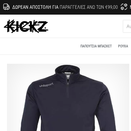
ΔΩΡΕΆΝ ΑΠΟΣΤΟΛΉ ΓΙΑ
ΠΑΡΑΓΓΕΛΊΕΣ ΆΝΩ ΤΩΝ €99,00
KICKZ.gr
ΠΑΠΟΎΤΣΙΑ ΜΠΆΣΚΕΤ
ΡΟΎΧΑ