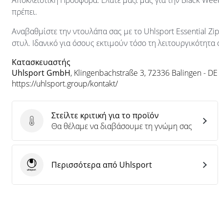
Αποκλειστική Προσφορά: Ελάτε μαζί μας για την Black Wee
πρέπει.
Αναβαθμίστε την ντουλάπα σας με το Uhlsport Essential Zi
στυλ. Ιδανικό για όσους εκτιμούν τόσο τη λειτουργικότητα 
Κατασκευαστής
Uhlsport GmbH
, Klingenbachstraße 3, 72336 Balingen - DE
https://uhlsport.group/kontakt/
Στείλτε κριτική για το προϊόν
Στείλτε κριτική για το προϊόν
Θα θέλαμε να διαβάσουμε τη γνώμη σας
Περισσότερα από Uhlsport
Uhlsport