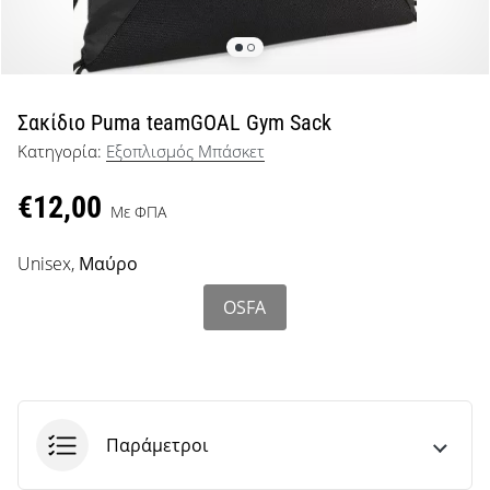
μπάσκετ
Είσαι
λάτρης
του
μπάσκετ
Σακίδιο Puma teamGOAL Gym Sack
όπως
Κατηγορία:
Εξοπλισμός Μπάσκετ
εμείς;
Έλα
€12,00
μαζί
Με ΦΠΑ
μας
ως
Unisex,
Μαύρο
πρεσβευτής
της
OSFA
μάρκας
μας.
Εμφάνιση
Παράμετροι
όλων των