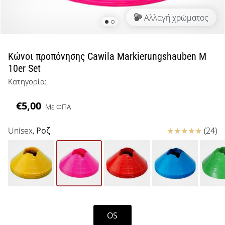
μπάσκετ
Αλλαγή χρώματος
Είσαι
λάτρης
του
μπάσκετ
Κώνοι προπόνησης Cawila Markierungshauben M
όπως
10er Set
εμείς;
Κατηγορία:
Έλα
μαζί
€5,00
μας
Με ΦΠΑ
ως
πρεσβευτής
Κριτικές
Unisex,
Ροζ
(24)
της
μάρκας
μας.
Εμφάνιση
OS
όλων των