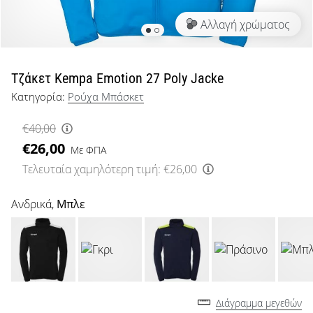
μπάσκετ
Αλλαγή χρώματος
Είσαι
λάτρης
του
μπάσκετ
Τζάκετ Kempa Emotion 27 Poly Jacke
όπως
Κατηγορία:
Ρούχα Μπάσκετ
εμείς;
Έλα
€40,00
μαζί
€26,00
μας
Με ΦΠΑ
ως
Τελευταία χαμηλότερη τιμή:
€26,00
πρεσβευτής
της
Ανδρικά,
Μπλε
μάρκας
μας.
Εμφάνιση
όλων των
Διάγραμμα μεγεθών