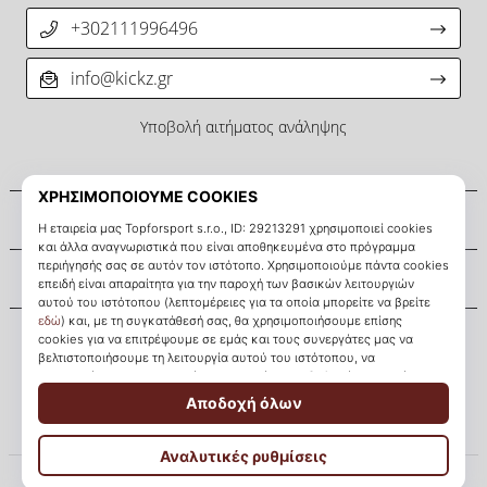
+302111996496
info@kickz.gr
Υποβολή αιτήματος ανάληψης
Σχετικά μ' εμάς
Εξυπηρέτηση πελατών
KICKZ.gr
© 2010 – 2026
KICKZ.gr