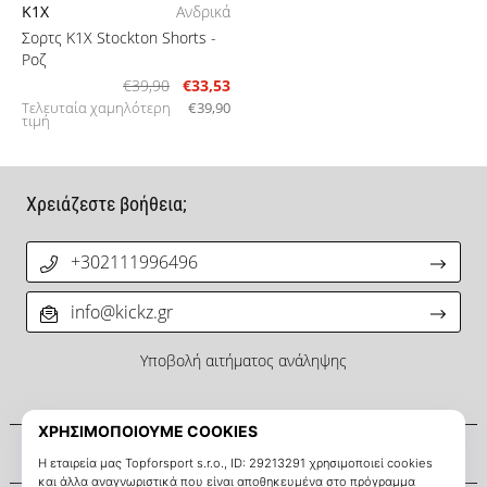
K1X
Ανδρικά
Σορτς K1X Stockton Shorts
-
Ροζ
€39,90
€33,53
Τελευταία χαμηλότερη
€39,90
τιμή
Χρειάζεστε βοήθεια;
+302111996496
info@kickz.gr
Υποβολή αιτήματος ανάληψης
Σχετικά μ' εμάς