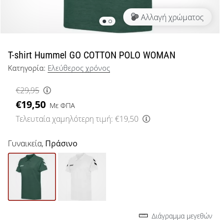
μπάσκετ
Αλλαγή χρώματος
Είσαι
λάτρης
του
μπάσκετ
T-shirt Hummel GO COTTON POLO WOMAN
όπως
Κατηγορία:
Ελεύθερος χρόνος
εμείς;
Έλα
€29,95
μαζί
€19,50
μας
Με ΦΠΑ
ως
Τελευταία χαμηλότερη τιμή:
€19,50
πρεσβευτής
της
Γυναικεία,
Πράσινο
μάρκας
μας.
Εμφάνιση
όλων των
Διάγραμμα μεγεθών