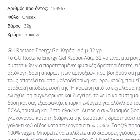
Αριθμός προϊόντος:
123967
Φύλο:
Unisex
Βάρος:
32g
Χρώμα:
κόκκινο
GU Roctane Energy Gel Κεράσι-Λάιμ 32 γρ
Το GU Roctane Energy Gel Κεράσι-Λάιμ 32 γρ είναι μια μο
συστατικών για παρατεταμένες φυσικές δραστηριότητες, ειδ
αξιόλογη δόση απαραίτητων αμινοξέων που βοηθούν στη μ
τους αποτελείται από μαλτοδεξτρίνη και φρουκτόζη, που ε
σταδιακή αποδέσμευσή της. Η καφεΐνη από το εκχύλισμα πρ
ενισχύει τη συγκέντρωση και διεγείρει το νευρικό σύστημα
δόση και σας εξασφαλίζει επαρκή ενέργεια για ολόκληρο το
BCAA, ταυρίνη και βήτα-αλανίνη. Αυτός ο συνδυασμός βοη
γλυκογόνου κατά τη διάρκεια της σωματικής δραστηριότητ
γαλακτικού οξέος κατά την εργασία των μυών. Τα τζελ παρα
100% vegan. Μπορείτε να επιλέξετε από διάφορες γεύσεις, 