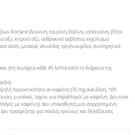
ων Roctane (λευκίνη, ταυρίνη, βαλίνη, ισολευκίνη, βήτα-
ήλο οξύ, κιτρικό οξύ, ανθρακικό ασβέστιο, εκχύλισμα
σια αλάτι, μεσαίας αλυσίδας τριγλυκερίδια, συντηρητικά
αι στη συνέχεια κάθε 45 λεπτά κατά τη διάρκεια της
αιδιά.
ηλή περιεκτικότητα σε καφεΐνη (35 mg ανά δόση, 109
ουσες γυναίκες. Ισχύει για παραλλαγές με καφεΐνη. Δεν είναι
λλαγές με καφεΐνη). Δεν υποκαθιστά μια ισορροπημένη
Δεν προορίζεται για παιδιά, εγκύους και θηλάζουσες