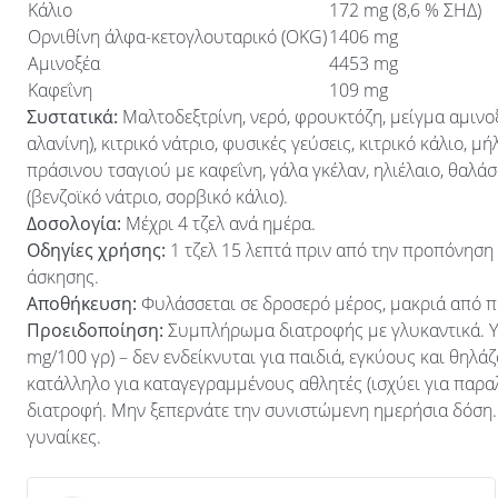
Κάλιο
172 mg (8,6 % ΣΗΔ)
Ορνιθίνη άλφα-κετογλουταρικό (OKG)
1406 mg
Αμινοξέα
4453 mg
Καφεΐνη
109 mg
Συστατικά:
Μαλτοδεξτρίνη, νερό, φρουκτόζη, μείγμα αμινοξέ
αλανίνη), κιτρικό νάτριο, φυσικές γεύσεις, κιτρικό κάλιο, μ
πράσινου τσαγιού με καφεΐνη, γάλα γκέλαν, ηλιέλαιο, θαλάσ
(βενζοϊκό νάτριο, σορβικό κάλιο).
Δοσολογία:
Μέχρι 4 τζελ ανά ημέρα.
Οδηγίες χρήσης:
1 τζελ 15 λεπτά πριν από την προπόνηση κ
άσκησης.
Αποθήκευση:
Φυλάσσεται σε δροσερό μέρος, μακριά από π
Προειδοποίηση:
Συμπλήρωμα διατροφής με γλυκαντικά. Υψ
mg/100 γρ) – δεν ενδείκνυται για παιδιά, εγκύους και θηλάζ
κατάλληλο για καταγεγραμμένους αθλητές (ισχύει για παρα
διατροφή. Μην ξεπερνάτε την συνιστώμενη ημερήσια δόση. 
γυναίκες.