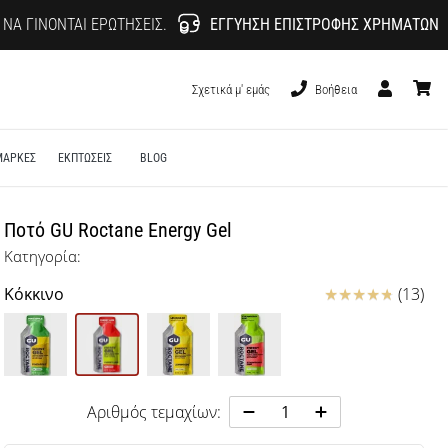
 ΝΑ ΓΊΝΟΝΤΑΙ ΕΡΩΤΉΣΕΙΣ.
ΕΓΓΎΗΣΗ ΕΠΙΣΤΡΟΦΉΣ ΧΡΗΜΆΤΩΝ
Σχετικά μ' εμάς
Βοήθεια
Χρήστης
καλάθι
ΜΑΡΚΕΣ
ΕΚΠΤΩΣΕΙΣ
BLOG
Ποτό GU Roctane Energy Gel
Κατηγορία:
Κριτικές
Κόκκινο
(13)
Αριθμός τεμαχίων: