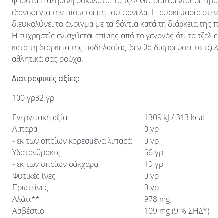
φρούτα ή αληθινή σοκολάτα. Τα τζελ GU διατίθενται σε πρα
ιδανικά για την πίσω τσέπη του φανελα. Η συσκευασία στε
διευκολύνει το άνοιγμα με τα δόντια κατά τη διάρκεια της
Η ευχρηστία ενισχύεται επίσης από το γεγονός ότι τα τζελ 
κατά τη διάρκεια της ποδηλασίας, δεν θα διαρρεύσει το τζ
αθλητικά σας ρούχα.
Διατροφικές αξίες:
100 γρ32 γρ
Ενεργειακή αξία
1309 kJ / 313 kcal
Λιπαρά
0 γρ
- εκ των οποίων κορεσμένα λιπαρά
0 γρ
Υδατάνθρακες
66 γρ
- εκ των οποίων σάκχαρα
19 γρ
Φυτικές ίνες
0 γρ
Πρωτεΐνες
0 γρ
Αλάτι**
978 mg
Ασβέστιο
109 mg (9 % ΣΗΔ*)