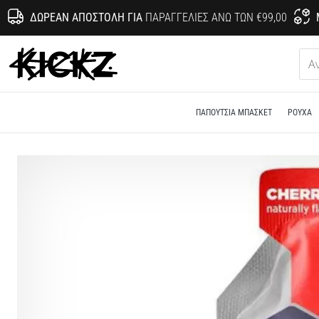
ΔΩΡΕΆΝ ΑΠΟΣΤΟΛΉ ΓΙΑ
ΠΑΡΑΓΓΕΛΊΕΣ ΆΝΩ ΤΩΝ €99,00
KICKZ.gr
ΠΑΠΟΎΤΣΙΑ ΜΠΆΣΚΕΤ
ΡΟΎΧΑ