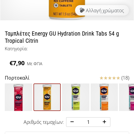
μπάσκετ
Αλλαγή χρώματος
Είσαι
λάτρης
του
μπάσκετ
Ταμπλέτες Energy GU Hydration Drink Tabs 54 g
όπως
Tropical Citrin
εμείς;
Κατηγορία:
Έλα
μαζί
€7,90
μας
Με ΦΠΑ
ως
πρεσβευτής
Κριτικές
Πορτοκαλί
(18)
της
μάρκας
μας.
Εμφάνιση
Αριθμός τεμαχίων:
όλων των