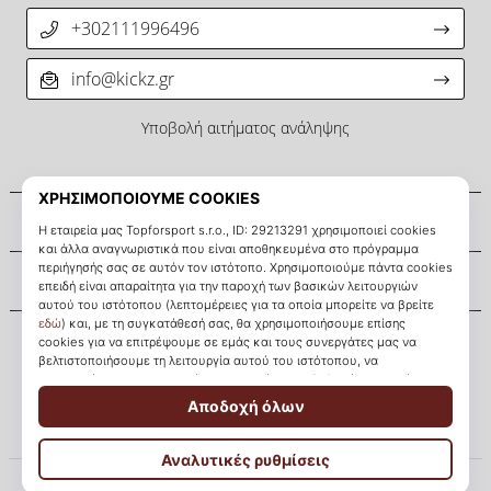
+302111996496
info@kickz.gr
Υποβολή αιτήματος ανάληψης
Σχετικά μ' εμάς
Εξυπηρέτηση πελατών
KICKZ.gr
© 2010 – 2026
KICKZ.gr