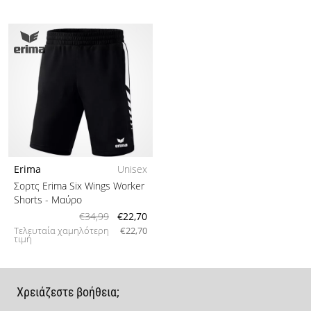
Erima
Unisex
Σορτς Erima Six Wings Worker
Shorts
- Μαύρο
€34,99
€22,70
Τελευταία χαμηλότερη
€22,70
τιμή
Χρειάζεστε βοήθεια;