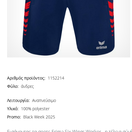
Αριθμός προϊόντος:
1152214
Φύλο:
άνδρες
Λειτουργία:
Αναπνεύσιμο
Υλικό:
100% polyester
Promo:
Black Week 2025
Εισάγοντας τα σορτς Erima Six Wings Worker - η τέλεια σύν