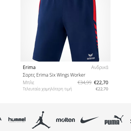
Erima
Ανδρικά
Σορτς Erima Six Wings Worker
Μπλε
€34,99
€22,70
Τελευταία χαμηλότερη τιμή
€22,70
128 140 164