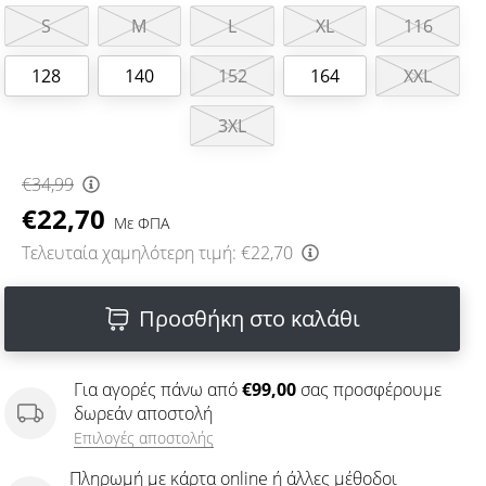
S
M
L
XL
116
128
140
152
164
XXL
3XL
€34,99
€22,70
Με ΦΠΑ
Τελευταία χαμηλότερη τιμή:
€22,70
Προσθήκη στο καλάθι
Για αγορές πάνω από
€99,00
σας προσφέρουμε
δωρεάν αποστολή
Επιλογές αποστολής
Πληρωμή με κάρτα online ή άλλες μέθοδοι