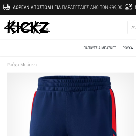
ΔΩΡΕΆΝ ΑΠΟΣΤΟΛΉ ΓΙΑ
ΠΑΡΑΓΓΕΛΊΕΣ ΆΝΩ ΤΩΝ €99,00
KICKZ.gr
ΠΑΠΟΎΤΣΙΑ ΜΠΆΣΚΕΤ
ΡΟΎΧΑ
Ρούχα Μπάσκετ