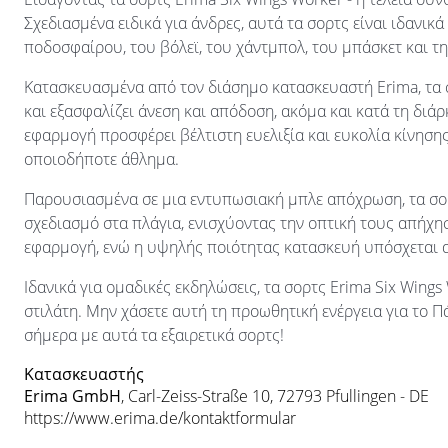
Σχεδιασμένα ειδικά για άνδρες, αυτά τα σορτς είναι ιδανι
ποδοσφαίρου, του βόλεϊ, του χάντμπολ, του μπάσκετ και τ
Κατασκευασμένα από τον διάσημο κατασκευαστή Erima, τα
και εξασφαλίζει άνεση και απόδοση, ακόμα και κατά τη διά
εφαρμογή προσφέρει βέλτιστη ευελιξία και ευκολία κίνησης
οποιοδήποτε άθλημα.
Παρουσιασμένα σε μια εντυπωσιακή μπλε απόχρωση, τα σορ
σχεδιασμό στα πλάγια, ενισχύοντας την οπτική τους απήχη
εφαρμογή, ενώ η υψηλής ποιότητας κατασκευή υπόσχεται 
Ιδανικά για ομαδικές εκδηλώσεις, τα σορτς Erima Six Wings
στιλάτη. Μην χάσετε αυτή τη προωθητική ενέργεια για το 
σήμερα με αυτά τα εξαιρετικά σορτς!
Κατασκευαστής
Erima GmbH
, Carl-Zeiss-Straße 10, 72793 Pfullingen - DE
https://www.erima.de/kontaktformular