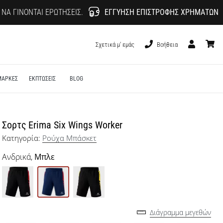
 ΝΑ ΓΊΝΟΝΤΑΙ ΕΡΩΤΉΣΕΙΣ.
ΕΓΓΎΗΣΗ ΕΠΙΣΤΡΟΦΉΣ ΧΡΗΜΆΤΩΝ
Σχετικά μ' εμάς
Βοήθεια
Χρήστης
καλάθι
ΜΑΡΚΕΣ
ΕΚΠΤΩΣΕΙΣ
BLOG
Σορτς Erima Six Wings Worker
Κατηγορία:
Ρούχα Μπάσκετ
Ανδρικά,
Μπλε
Διάγραμμα μεγεθών