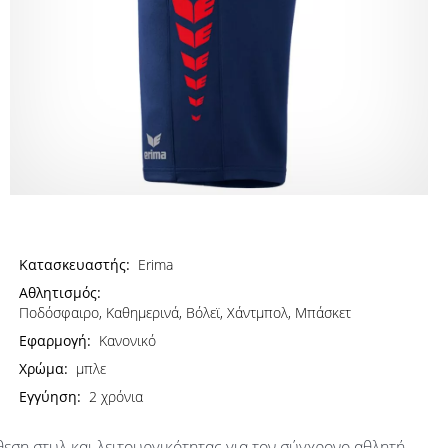
Κατασκευαστής:
Erima
Αθλητισμός:
Ποδόσφαιρο, Καθημερινά, Βόλεϊ, Χάντμπολ, Μπάσκετ
Εφαρμογή:
Κανονικό
Χρώμα:
μπλε
Εγγύηση:
2 χρόνια
θεση στυλ και λειτουργικότητας για τον σύγχρονο αθλητή.