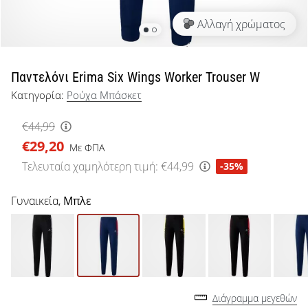
μπάσκετ
Αλλαγή χρώματος
Είσαι
λάτρης
του
μπάσκετ
Παντελόνι Erima Six Wings Worker Trouser W
όπως
Κατηγορία:
Ρούχα Μπάσκετ
εμείς;
Έλα
€44,99
μαζί
€29,20
μας
Με ΦΠΑ
ως
Τελευταία χαμηλότερη τιμή:
€44,99
-35%
πρεσβευτής
της
Γυναικεία,
Μπλε
μάρκας
μας.
Εμφάνιση
όλων των
Διάγραμμα μεγεθών