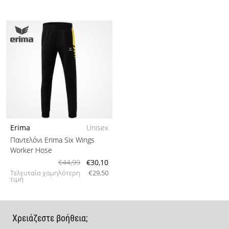
Erima
Unisex
Παντελόνι Erima Six Wings
Worker Hose
€44,99
€30,10
Τελευταία χαμηλότερη
€29,50
τιμή
Χρειάζεστε βοήθεια;