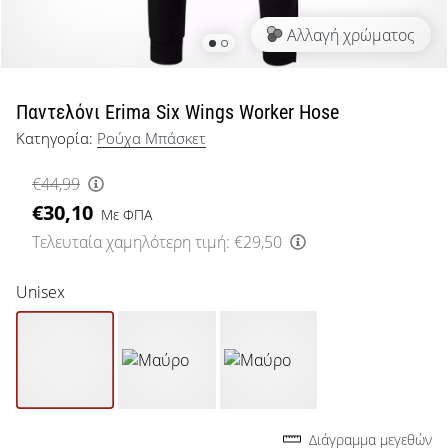
μπάσκετ
Αλλαγή χρώματος
Είσαι
λάτρης
του
μπάσκετ
Παντελόνι Erima Six Wings Worker Hose
όπως
Κατηγορία:
Ρούχα Μπάσκετ
εμείς;
Έλα
€44,99
μαζί
€30,10
μας
Με ΦΠΑ
ως
Τελευταία χαμηλότερη τιμή:
€29,50
πρεσβευτής
της
Unisex
μάρκας
μας.
Εμφάνιση
όλων των
Διάγραμμα μεγεθών