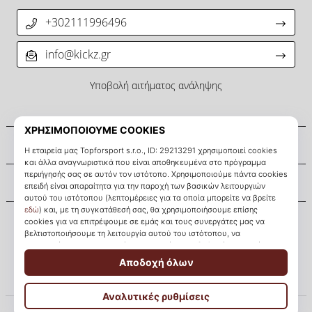
+302111996496
info@kickz.gr
Υποβολή αιτήματος ανάληψης
Σχετικά μ' εμάς
Εξυπηρέτηση πελατών
KICKZ.gr