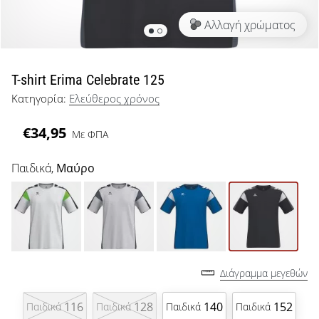
μπάσκετ
Αλλαγή χρώματος
Είσαι
λάτρης
του
μπάσκετ
T-shirt Erima Celebrate 125
όπως
Κατηγορία:
Ελεύθερος χρόνος
εμείς;
Έλα
€34,95
Με ΦΠΑ
μαζί
μας
ως
Παιδικά,
Μαύρο
πρεσβευτής
της
μάρκας
μας.
Διάγραμμα μεγεθών
Εμφάνιση
όλων των
116
128
140
152
Παιδικά
Παιδικά
Παιδικά
Παιδικά