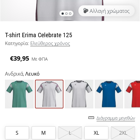
μπάσκετ
Αλλαγή χρώματος
Είσαι
λάτρης
του
μπάσκετ
T-shirt Erima Celebrate 125
όπως
Κατηγορία:
Ελεύθερος χρόνος
εμείς;
Έλα
€39,95
Με ΦΠΑ
μαζί
μας
ως
Ανδρικά,
Λευκό
πρεσβευτής
της
μάρκας
μας.
Διάγραμμα μεγεθών
Εμφάνιση
S
M
L
XL
2XL
όλων των