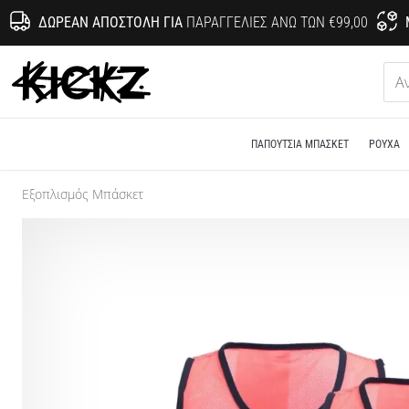
ΔΩΡΕΆΝ ΑΠΟΣΤΟΛΉ ΓΙΑ
ΠΑΡΑΓΓΕΛΊΕΣ ΆΝΩ ΤΩΝ €99,00
KICKZ.gr
ΠΑΠΟΎΤΣΙΑ ΜΠΆΣΚΕΤ
ΡΟΎΧΑ
Εξοπλισμός Μπάσκετ