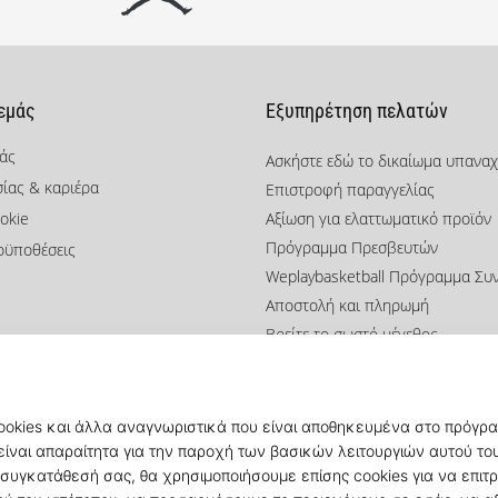
 εμάς
Εξυπηρέτηση πελατών
μάς
Ασκήστε εδώ το δικαίωμα υπανα
σίας & καριέρα
Επιστροφή παραγγελίας
okie
Αξίωση για ελαττωματικό προϊόν
Πρόγραμμα Πρεσβευτών
οϋποθέσεις
Weplaybasketball Πρόγραμμα Συ
Αποστολή και πληρωμή
Βρείτε το σωστό μέγεθος
Επικοινωνία
Συχνές ερωτήσεις
Πολιτική απορρήτου