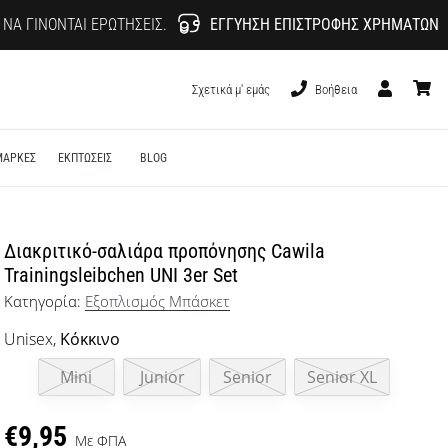
 ΝΑ ΓΊΝΟΝΤΑΙ ΕΡΩΤΉΣΕΙΣ.
ΕΓΓΎΗΣΗ ΕΠΙΣΤΡΟΦΉΣ ΧΡΗΜΆΤΩΝ
Σχετικά μ' εμάς
Βοήθεια
Χρήστης
καλάθι
ΜΑΡΚΕΣ
ΕΚΠΤΩΣΕΙΣ
BLOG
Διακριτικό-σαλιάρα προπόνησης Cawila
Trainingsleibchen UNI 3er Set
Κατηγορία:
Εξοπλισμός Μπάσκετ
Unisex,
Κόκκινο
Mini
Junior
Senior
Senior XL
€9,95
Με ΦΠΑ