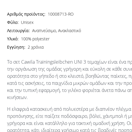
Αριθμός προϊόντος:
10008713-RO
Φύλο:
Unisex
Λειτουργία:
Αναπνεύσιμο, Ανακλαστικό
Υλικό:
100% polyester
Εγγύηση:
2 χρόνια
Το σετ Cawila Trainingsleibchen UNI 3 τεμαχίων είναι ένα 
την οργάνωση της ομάδας γρήγορη και εύκολη σε κάθε συνε
ορατότητα στο γήπεδο ή στο κλειστό, βοηθώντας παίκτες, 
κατά τις ασκήσεις, τα παιχνίδια μικρών ομάδων και την πρ
και την τυπική εφαρμογή, το γιλέκο φοριέται άνετα πάνω α
κινήσεων.
Η ελαφριά κατασκευή από πολυεστέρα με διαπνέον πλέγμα υ
προπόνησης, είτε παίζετε ποδόσφαιρο, βόλεϊ, χάντμπολ ή μ
γρήγορα και είναι κατάλληλο για τακτική ομαδική χρήση. Ο
ορατότητα, κάτι ιδιαίτερα χρήσιμο κατά τις βραδινές προπ