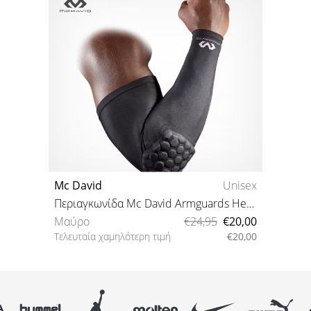
Mc David
Unisex
Περιαγκωνίδα Mc David Armguards Hexpad
Μαύρο
€24,95
€20,00
Τελευταία χαμηλότερη τιμή
€20,00
XS S M L