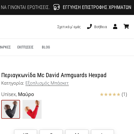
 ΝΑ ΓΊΝΟΝΤΑΙ ΕΡΩΤΉΣΕΙΣ.
ΕΓΓΎΗΣΗ ΕΠΙΣΤΡΟΦΉΣ ΧΡΗΜΆΤΩΝ
Σχετικά μ' εμάς
Βοήθεια
Χρήστης
καλάθι
ΜΑΡΚΕΣ
ΕΚΠΤΩΣΕΙΣ
BLOG
Περιαγκωνίδα Mc David Armguards Hexpad
Κατηγορία:
Εξοπλισμός Μπάσκετ
Κριτικές
Unisex,
Μαύρο
(1)