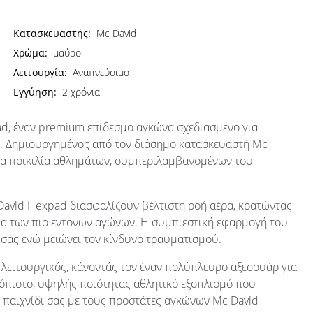
Κατασκευαστής:
Mc David
Χρώμα:
μαύρο
Λειτουργία:
Αναπνεύσιμο
Εγγύηση:
2 χρόνια
d, έναν premium επίδεσμο αγκώνα σχεδιασμένο για
η. Δημιουργημένος από τον διάσημο κατασκευαστή Mc
 μια ποικιλία αθλημάτων, συμπεριλαμβανομένων του
David Hexpad διασφαλίζουν βέλτιστη ροή αέρα, κρατώντας
εια των πιο έντονων αγώνων. Η συμπιεστική εφαρμογή του
 σας ενώ μειώνει τον κίνδυνο τραυματισμού.
 λειτουργικός, κάνοντάς τον έναν πολύπλευρο αξεσουάρ για
ξιόπιστο, υψηλής ποιότητας αθλητικό εξοπλισμό που
 παιχνίδι σας με τους προστάτες αγκώνων Mc David