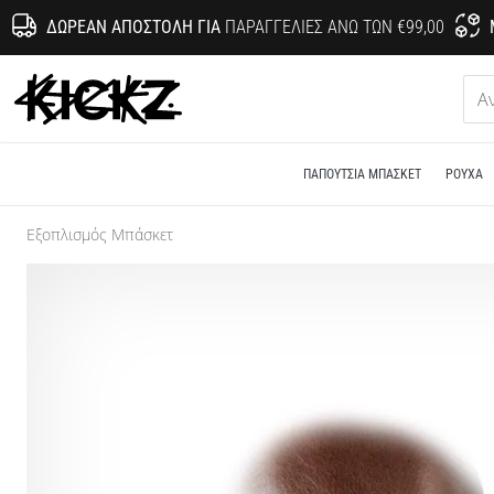
ΔΩΡΕΆΝ ΑΠΟΣΤΟΛΉ ΓΙΑ
ΠΑΡΑΓΓΕΛΊΕΣ ΆΝΩ ΤΩΝ €99,00
KICKZ.gr
ΠΑΠΟΎΤΣΙΑ ΜΠΆΣΚΕΤ
ΡΟΎΧΑ
Εξοπλισμός Μπάσκετ