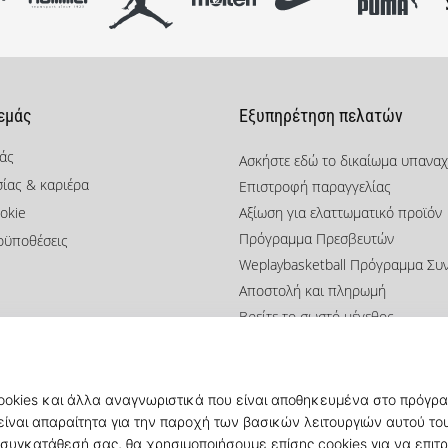
 εμάς
Εξυπηρέτηση πελατών
μάς
Ασκήστε εδώ το δικαίωμα υπανα
σίας & καριέρα
Επιστροφή παραγγελίας
okie
Αξίωση για ελαττωματικό προϊόν
Πρόγραμμα Πρεσβευτών
οϋποθέσεις
Weplaybasketball Πρόγραμμα Συ
Αποστολή και πληρωμή
Βρείτε το σωστό μέγεθος
Επικοινωνία
Συχνές ερωτήσεις
Πολιτική απορρήτου