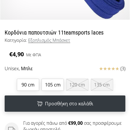
μπάσκετ
Είσαι
λάτρης
του
μπάσκετ
Κορδόνια παπουτσιών 11teamsports laces
όπως
Κατηγορία:
Εξοπλισμός Μπάσκετ
εμείς;
Έλα
€4,90
Με ΦΠΑ
μαζί
μας
ως
Κριτικές
Unisex,
Μπλε
(3)
πρεσβευτής
της
90 cm
105 cm
120 cm
135 cm
μάρκας
μας.
Προσθήκη στο καλάθι
Εμφάνιση
Για αγορές πάνω από
€99,00
σας προσφέρουμε
όλων των
δωρεάν αποστολή