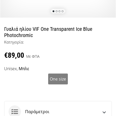
μπάσκετ
Είσαι
λάτρης
του
μπάσκετ
Γυαλιά ηλίου VIF One Transparent Ice Blue
όπως
Photochromic
εμείς;
Κατηγορία:
Έλα
μαζί
€89,00
μας
Με ΦΠΑ
ως
πρεσβευτής
Unisex,
Μπλε
της
μάρκας
One size
μας.
Εμφάνιση
όλων των
Παράμετροι