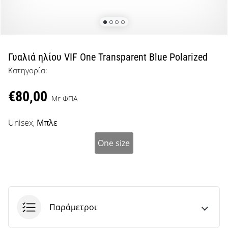
μπάσκετ
Είσαι
λάτρης
του
μπάσκετ
Γυαλιά ηλίου VIF One Transparent Blue Polarized
όπως
Κατηγορία:
εμείς;
Έλα
€80,00
μαζί
Με ΦΠΑ
μας
ως
Unisex,
Μπλε
πρεσβευτής
της
One size
μάρκας
μας.
Εμφάνιση
Παράμετροι
όλων των