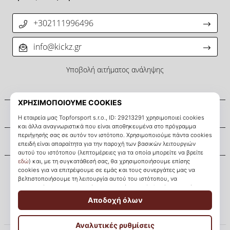
+302111996496
info@kickz.gr
Υποβολή αιτήματος ανάληψης
Σχετικά μ' εμάς
Εξυπηρέτηση πελατών
KICKZ.gr