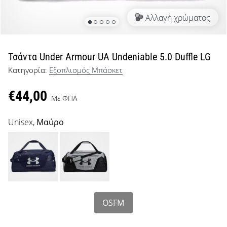
μπάσκετ
Αλλαγή χρώματος
Είσαι
λάτρης
του
μπάσκετ
Τσάντα Under Armour UA Undeniable 5.0 Duffle LG
όπως
Κατηγορία:
Εξοπλισμός Μπάσκετ
εμείς;
Έλα
€44,00
μαζί
Με ΦΠΑ
μας
ως
Unisex,
Μαύρο
πρεσβευτής
της
μάρκας
μας.
OSFM
Εμφάνιση
όλων των