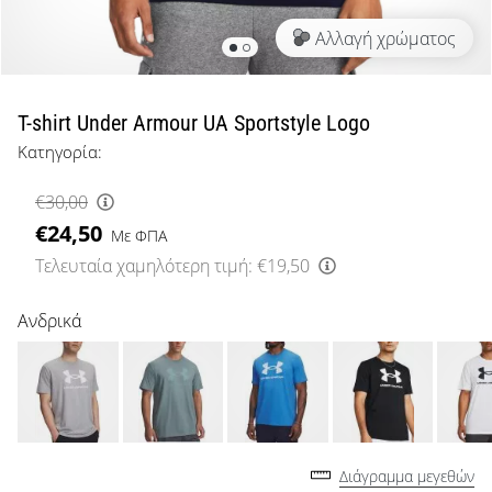
μπάσκετ
Αλλαγή χρώματος
Είσαι
λάτρης
του
μπάσκετ
T-shirt Under Armour UA Sportstyle Logo
όπως
Κατηγορία:
εμείς;
Έλα
€30,00
μαζί
€24,50
μας
Με ΦΠΑ
ως
Τελευταία χαμηλότερη τιμή:
€19,50
πρεσβευτής
της
Ανδρικά
μάρκας
μας.
Εμφάνιση
όλων των
Διάγραμμα μεγεθών