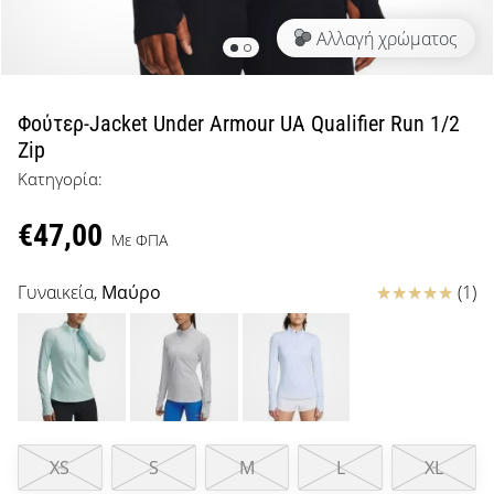
μπάσκετ
Αλλαγή χρώματος
Είσαι
λάτρης
του
μπάσκετ
Φούτερ-Jacket Under Armour UA Qualifier Run 1/2
όπως
Zip
εμείς;
Κατηγορία:
Έλα
μαζί
€47,00
μας
Με ΦΠΑ
ως
πρεσβευτής
Κριτικές
Γυναικεία,
Μαύρο
(1)
της
μάρκας
μας.
Εμφάνιση
XS
S
M
L
XL
όλων των