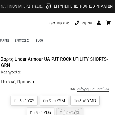
 ΝΑ ΓΊΝΟΝΤΑΙ ΕΡΩΤΉΣΕΙΣ.
ΕΓΓΎΗΣΗ ΕΠΙΣΤΡΟΦΉΣ ΧΡΗΜΆΤΩΝ
Σχετικά μ' εμάς
Βοήθεια
Χρήστης
καλάθι
ΜΑΡΚΕΣ
ΕΚΠΤΩΣΕΙΣ
BLOG
Σορτς Under Armour UA PJT ROCK UTILITY SHORTS-
GRN
Κατηγορία:
Παιδικά,
Πράσινο
Διάγραμμα μεγεθών
YXS
YSM
YMD
Παιδικά
Παιδικά
Παιδικά
YLG
YXL
Παιδικά
Παιδικά