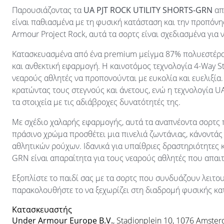
Παρουσιάζοντας τα
UA PJT ROCK UTILITY SHORTS-GRN
απ
είναι παθιασμένα με τη φυσική κατάσταση και την προπόν
Armour Project Rock, αυτά τα σορτς είναι σχεδιασμένα για
Κατασκευασμένα από ένα premium μείγμα 87% πολυεστέρα 
και ανθεκτική εφαρμογή. Η καινοτόμος τεχνολογία 4-Way St
νεαρούς αθλητές να προπονούνται με ευκολία και ευελιξία.
κρατώντας τους στεγνούς και άνετους, ενώ η τεχνολογία 
τα στοιχεία με τις αδιάβροχες δυνατότητές της.
Με σχέδιο χαλαρής εφαρμογής, αυτά τα αναπνέοντα σορτς 
πράσινο χρώμα προσθέτει μια πινελιά ζωντάνιας, κάνοντά
αθλητικών ρούχων. Ιδανικά για υπαίθριες δραστηριότητες 
GRN είναι απαραίτητα για τους νεαρούς αθλητές που απαι
Εξοπλίστε το παιδί σας με τα σορτς που συνδυάζουν λειτου
παρακολουθήστε το να ξεχωρίζει στη διαδρομή φυσικής κα
Κατασκευαστής
Under Armour Europe B.V.
, Stadionplein 10, 1076 Amste