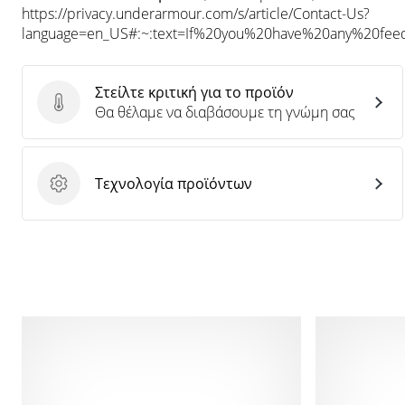
https://privacy.underarmour.com/s/article/Contact-Us?
language=en_US#:~:text=If%20you%20have%20any%20f
Στείλτε κριτική για το προϊόν
Στείλτε κριτική για το προϊόν
Θα θέλαμε να διαβάσουμε τη γνώμη σας
Τεχνολογία προϊόντων
Τεχνολογία προϊόντων