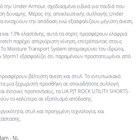
ό την Under Armour, σχεδιασμένα ειδικά για παιδιά που
ηση δύναμης. Μέρος της αποκλειστικής συλλογής Under
 να ενισχύουν την απόδοση ενώ εξασφαλίζουν μέγιστη άνεση.
και 13% ελαστάνης, αυτά τα σορτς προσφέρουν ελαφριά
retch παρέχει απεριόριστη κίνηση, επιτρέποντας στους
 Το Moisture Transport System απομακρύνει τον ιδρώτα,
UA Storm1 εξασφαλίζει ότι παραμένουν προστατευμένοι από
προσφέρουν βέλτιστη άνεση και στυλ. Το εντυπωσιακό
ς τα μια ξεχωριστή προσθήκη σε οποιαδήποτε συλλογή
και έντονες προπονήσεις, τα UA PJT ROCK UTILITY SHORTS-
τούν το καλύτερο σε εξοπλισμό απόδοσης.
ργικότητα, στυλ και προηγμένη τεχνολογία, και
τάστασης.
rdam - NL