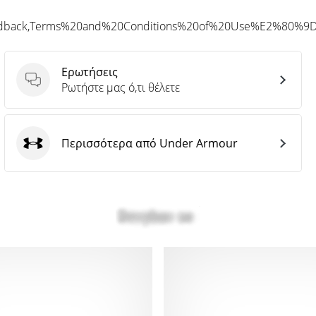
eedback,Terms%20and%20Conditions%20of%20Use%E2%80%9
Ερωτήσεις
Ερωτήσεις
Ρωτήστε μας ό,τι θέλετε
Περισσότερα από Under Armour
Under Armour