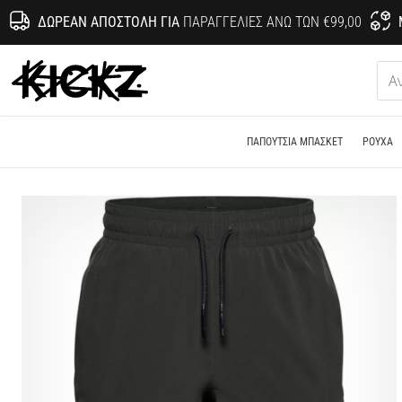
ΔΩΡΕΆΝ ΑΠΟΣΤΟΛΉ ΓΙΑ
ΠΑΡΑΓΓΕΛΊΕΣ ΆΝΩ ΤΩΝ €99,00
KICKZ.gr
ΠΑΠΟΎΤΣΙΑ ΜΠΆΣΚΕΤ
ΡΟΎΧΑ