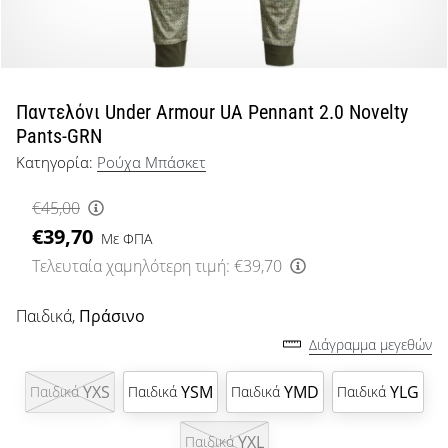
μπάσκετ
Είσαι
λάτρης
του
μπάσκετ
Παντελόνι Under Armour UA Pennant 2.0 Novelty
όπως
Pants-GRN
εμείς;
Κατηγορία:
Ρούχα Μπάσκετ
Έλα
μαζί
€45,00
μας
€39,70
ως
Με ΦΠΑ
πρεσβευτής
Τελευταία χαμηλότερη τιμή:
€39,70
της
μάρκας
Παιδικά,
Πράσινο
μας.
Διάγραμμα μεγεθών
YXS
YSM
YMD
YLG
Παιδικά
Παιδικά
Παιδικά
Παιδικά
Εμφάνιση
όλων των
YXL
Παιδικά