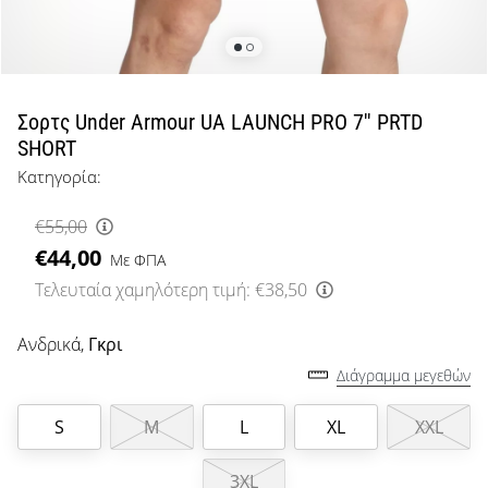
μπάσκετ
Είσαι
λάτρης
του
μπάσκετ
Σορτς Under Armour UA LAUNCH PRO 7'' PRTD
όπως
SHORT
εμείς;
Κατηγορία:
Έλα
μαζί
€55,00
μας
€44,00
ως
Με ΦΠΑ
πρεσβευτής
Τελευταία χαμηλότερη τιμή:
€38,50
της
μάρκας
Ανδρικά,
Γκρι
μας.
Διάγραμμα μεγεθών
S
M
L
XL
XXL
Εμφάνιση
όλων των
3XL