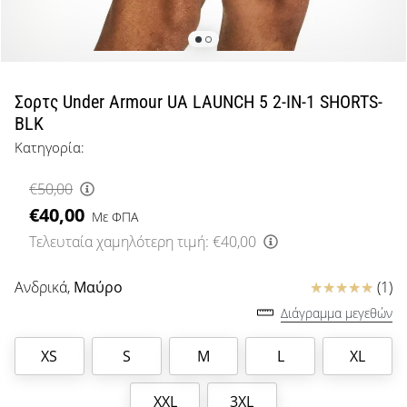
μπάσκετ
Είσαι
λάτρης
του
μπάσκετ
Σορτς Under Armour UA LAUNCH 5 2-IN-1 SHORTS-
όπως
BLK
εμείς;
Κατηγορία:
Έλα
μαζί
€50,00
μας
€40,00
ως
Με ΦΠΑ
πρεσβευτής
Τελευταία χαμηλότερη τιμή:
€40,00
της
μάρκας
Κριτικές
Ανδρικά,
Μαύρο
(1)
μας.
Διάγραμμα μεγεθών
XS
S
M
L
XL
Εμφάνιση
όλων των
XXL
3XL