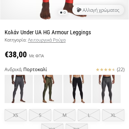
μπάσκετ
Αλλαγή χρώματος
Είσαι
λάτρης
του
μπάσκετ
Κολάν Under UA HG Armour Leggings
όπως
Κατηγορία:
Λειτουργικά Ρούχα
εμείς;
Έλα
€38,00
μαζί
Με ΦΠΑ
μας
ως
Κριτικές
Ανδρικά,
Πορτοκαλί
(22)
πρεσβευτής
της
μάρκας
μας.
XS
S
M
L
XL
Εμφάνιση
όλων των