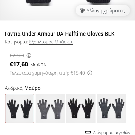
μπάσκετ
Αλλαγή χρώματος
Είσαι
λάτρης
του
μπάσκετ
Γάντια Under Armour UA Halftime Gloves-BLK
όπως
Κατηγορία:
Εξοπλισμός Μπάσκετ
εμείς;
Έλα
€22,00
μαζί
€17,60
μας
Με ΦΠΑ
ως
Τελευταία χαμηλότερη τιμή:
€15,40
πρεσβευτής
της
Ανδρικά,
Μαύρο
μάρκας
μας.
Εμφάνιση
όλων των
Διάγραμμα μεγεθών