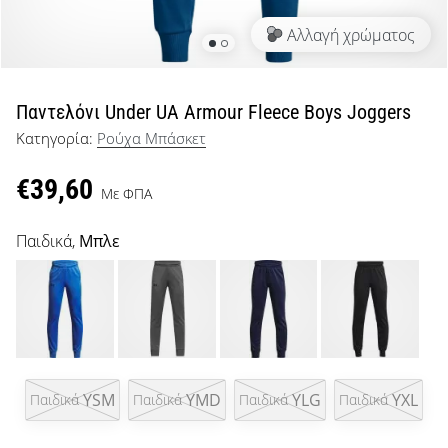
μπάσκετ
Αλλαγή χρώματος
Είσαι
λάτρης
του
μπάσκετ
Παντελόνι Under UA Armour Fleece Boys Joggers
όπως
Κατηγορία:
Ρούχα Μπάσκετ
εμείς;
Έλα
€39,60
μαζί
Με ΦΠΑ
μας
ως
Παιδικά,
Μπλε
πρεσβευτής
της
μάρκας
μας.
YSM
YMD
YLG
YXL
Παιδικά
Παιδικά
Παιδικά
Παιδικά
Εμφάνιση
όλων των