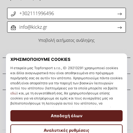
+302111996496
info@kickz.gr
Υποβολή αιτήματος ανάληψης
Σχετικά μ' εμάς
Εξυπηρέτηση πελατών
KICKZ.gr