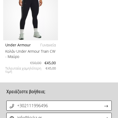
Under Armour
Γυναικεία
Κολάν Under Armour Train CW
- Μαύρο
€50,00
€45,00
Τελευταία χαμηλότερη
€45,00
τιμή
Χρειάζεστε βοήθεια;
+302111996496
info@kickz.gr