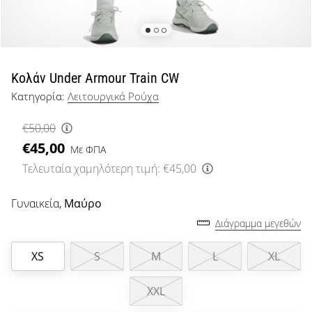
μπάσκετ
Είσαι
λάτρης
του
μπάσκετ
Κολάν Under Armour Train CW
όπως
Κατηγορία:
Λειτουργικά Ρούχα
εμείς;
Έλα
€50,00
μαζί
€45,00
μας
Με ΦΠΑ
ως
Τελευταία χαμηλότερη τιμή:
€45,00
πρεσβευτής
της
Γυναικεία,
Μαύρο
μάρκας
Διάγραμμα μεγεθών
μας.
XS
S
M
L
XL
Εμφάνιση
XXL
όλων των