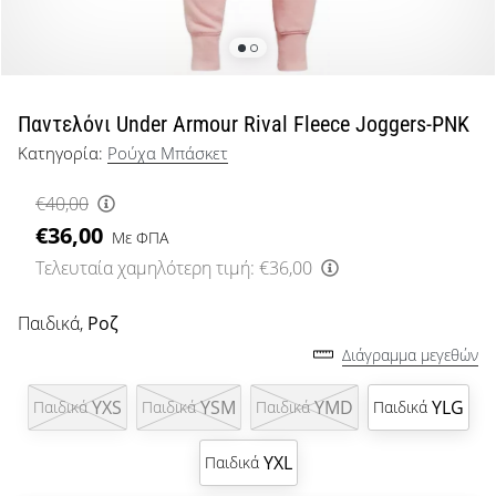
μπάσκετ
Είσαι
λάτρης
του
μπάσκετ
Παντελόνι Under Armour Rival Fleece Joggers-PNK
όπως
Κατηγορία:
Ρούχα Μπάσκετ
εμείς;
Έλα
€40,00
μαζί
€36,00
μας
Με ΦΠΑ
ως
Τελευταία χαμηλότερη τιμή:
€36,00
πρεσβευτής
της
Παιδικά,
Ροζ
μάρκας
Διάγραμμα μεγεθών
μας.
YXS
YSM
YMD
YLG
Παιδικά
Παιδικά
Παιδικά
Παιδικά
Εμφάνιση
YXL
Παιδικά
όλων των