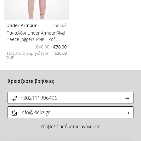
Under Armour
Παιδικά
Παντελόνι Under Armour Rival
Fleece Joggers-PNK
- Ροζ
€40,00
€36,00
Τελευταία χαμηλότερη
€36,00
τιμή
Χρειάζεστε βοήθεια;
+302111996496
info@kickz.gr
Υποβολή αιτήματος ανάληψης