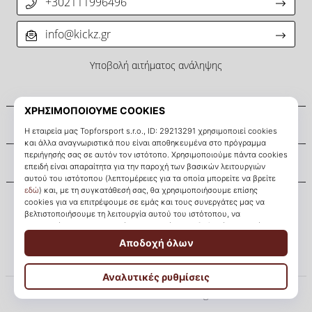
+302111996496
info@kickz.gr
Υποβολή αιτήματος ανάληψης
Σχετικά μ' εμάς
Εξυπηρέτηση πελατών
KICKZ.gr
© 2010 – 2026
KICKZ.gr