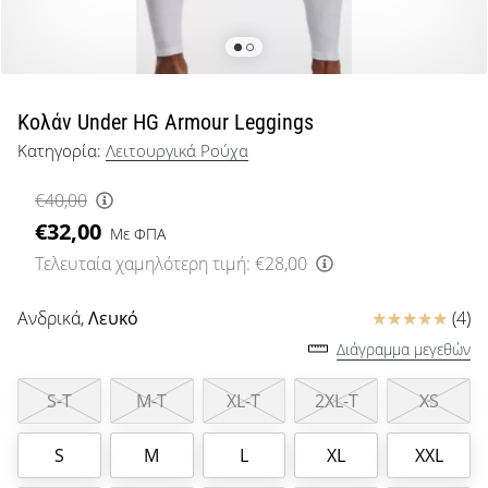
μπάσκετ
Είσαι
λάτρης
του
μπάσκετ
Κολάν Under HG Armour Leggings
όπως
Κατηγορία:
Λειτουργικά Ρούχα
εμείς;
Έλα
€40,00
μαζί
€32,00
μας
Με ΦΠΑ
ως
Τελευταία χαμηλότερη τιμή:
€28,00
πρεσβευτής
της
Κριτικές
Ανδρικά,
Λευκό
(4)
μάρκας
Διάγραμμα μεγεθών
μας.
S-T
M-T
XL-T
2XL-T
XS
Εμφάνιση
S
M
L
XL
XXL
όλων των