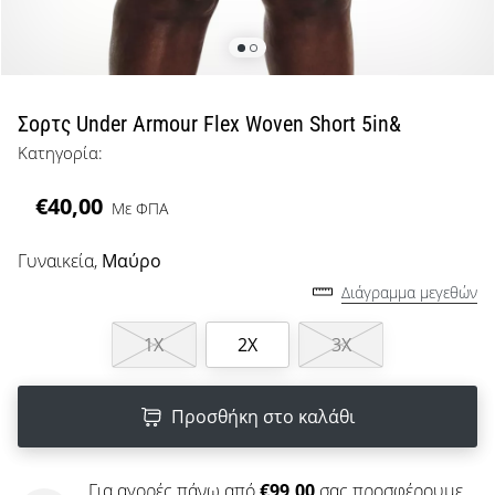
μπάσκετ
Είσαι
λάτρης
του
μπάσκετ
Σορτς Under Armour Flex Woven Short 5in&
όπως
Κατηγορία:
εμείς;
Έλα
€40,00
Με ΦΠΑ
μαζί
μας
ως
Γυναικεία,
Μαύρο
πρεσβευτής
Διάγραμμα μεγεθών
της
μάρκας
1X
2X
3X
μας.
Προσθήκη στο καλάθι
Εμφάνιση
όλων των
Για αγορές πάνω από
€99,00
σας προσφέρουμε