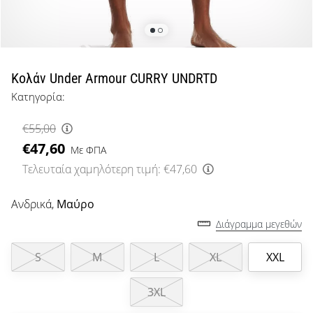
μπάσκετ
Είσαι
λάτρης
του
μπάσκετ
Κολάν Under Armour CURRY UNDRTD
όπως
Κατηγορία:
εμείς;
Έλα
€55,00
μαζί
€47,60
μας
Με ΦΠΑ
ως
Τελευταία χαμηλότερη τιμή:
€47,60
πρεσβευτής
της
Ανδρικά,
Μαύρο
μάρκας
Διάγραμμα μεγεθών
μας.
S
M
L
XL
XXL
Εμφάνιση
3XL
όλων των